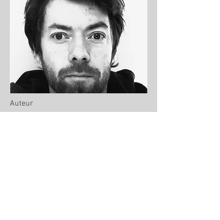
Auteur
Joshua Imeson
Auteur-compositeur, musicien,
réalisateur, et circassien, c'est pour la
jeunesse que paraissent ses premiers
écrits papiers. "Graine de Malo" est un
livre adapté d'un film d'animation, lui
même matière première d'un spectacle
pour le jeune public, un seul en scène